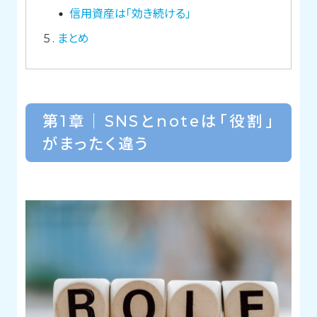
信用資産は「効き続ける」
5
まとめ
第1章｜SNSとnoteは「役割」
がまったく違う