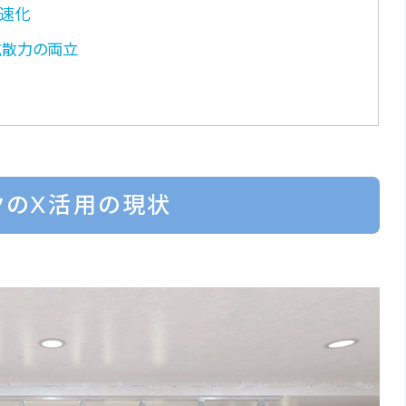
高速化
拡散力の両立
クのX活用の現状