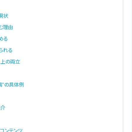
現状
む理由
める
られる
向上の両立
稿”の具体例
紹介
型コンテンツ