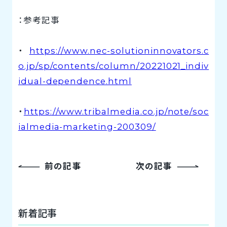
：参考記事
・
https://www.nec-solutioninnovators.c
o.jp/sp/contents/column/20221021_indiv
idual-dependence.html
・
https://www.tribalmedia.co.jp/note/soc
ialmedia-marketing-200309/
前の記事
次の記事
新着記事